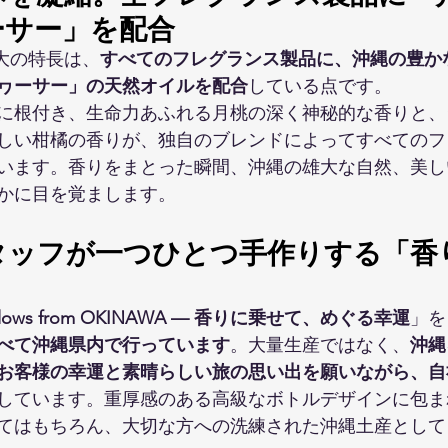
ーサー」を配合
最大の特長は、
すべてのフレグランス製品に、沖縄の豊か
ヮーサー」の天然オイルを配合
している点です。
に根付き、生命力あふれる月桃の深く神秘的な香りと、
しい柑橘の香りが、独自のブレンドによってすべてのフ
います。香りをまとった瞬間、沖縄の雄大な自然、美し
かに目を覚まします。
タッフが一つひとつ手作りする「香
e flows from OKINAWA — 香りに乗せて、めぐる幸運
」を
べて沖縄県内で行っています
。大量生産ではなく、
沖縄
お客様の幸運と素晴らしい旅の思い出を願いながら、自
しています。重厚感のある高級なボトルデザインに包ま
てはもちろん、大切な方への洗練された沖縄土産として