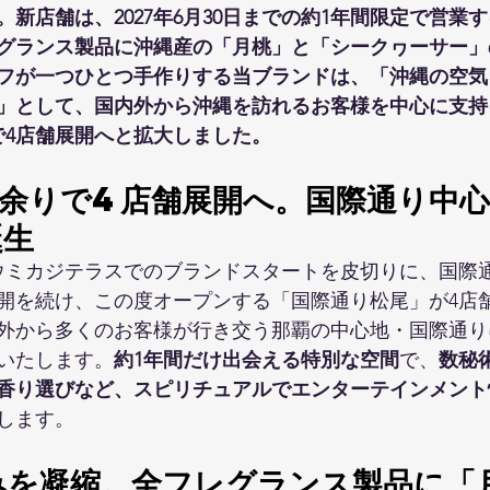
新店舗は、2027年6月30日までの約1年間限定で営業
グランス製品に沖縄産の「月桃」と「シークヮーサー」
フが一つひとつ手作りする当ブランドは、「沖縄の空気
」として、国内外から沖縄を訪れるお客様を中心に支持
で4店舗展開へと拡大しました。
年余りで4店舗展開へ。国際通り中
誕生
長島ウミカジテラスでのブランドスタートを皮切りに、国際
開を続け、この度オープンする「国際通り松尾」が4店
外から多くのお客様が行き交う那覇の中心地・国際通り
いたします。
約1年間だけ出会える特別な空間
で、
数秘
香り選びなど、スピリチュアルでエンターテインメント
します。
みを凝縮。全フレグランス製品に「