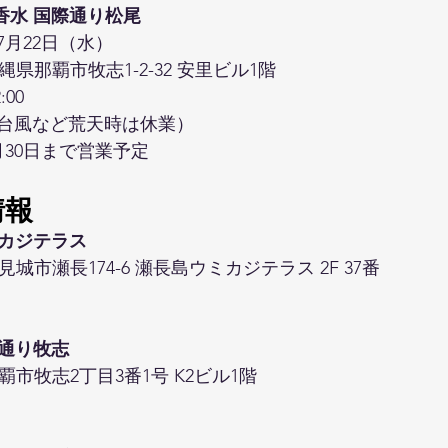
縄香水 国際通り松尾
7月22日（水）
 沖縄県那覇市牧志1-2-32 安里ビル1階
:00
台風など荒天時は休業）
月30日まで営業予定
情報
ミカジテラス
県豊見城市瀬長174-6 瀬長島ウミカジテラス 2F 37番
際通り牧志
県那覇市牧志2丁目3番1号 K2ビル1階