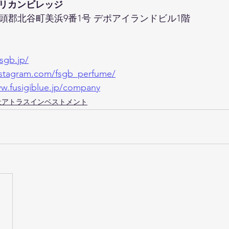
アメリカンビレッジ
縄県中頭郡北谷町美浜9番1号 デポアイランドビル1階
fsgb.jp/
instagram.com/fsgb_perfume/
ww.fusigiblue.jp/company
会社アトラスインベストメント