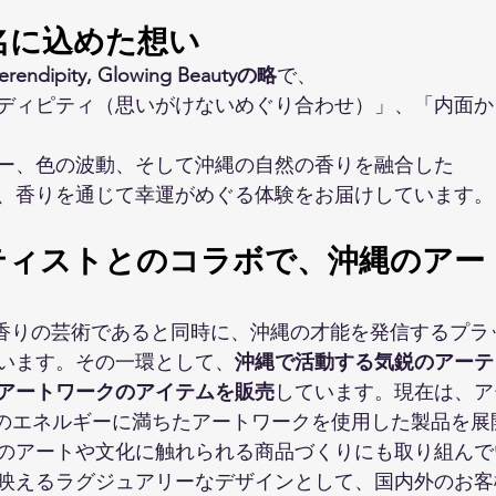
名に込めた想い
rendipity, Glowing Beautyの略
で、
ディピティ（思いがけないめぐり合わせ）」、「内面か
ー、色の波動、そして沖縄の自然の香りを融合した
て、香りを通じて幸運がめぐる体験をお届けしています。
ティストとのコラボで、沖縄のアー
は、香りの芸術であると同時に、沖縄の才能を発信するプ
います。その一環として、
沖縄で活動する気鋭のアーテ
アートワークのアイテムを販売
しています。現在は、ア
gaki」氏のエネルギーに満ちたアートワークを使用した製品
のアートや文化に触れられる商品づくりにも取り組んで
映えるラグジュアリーなデザインとして、国内外のお客