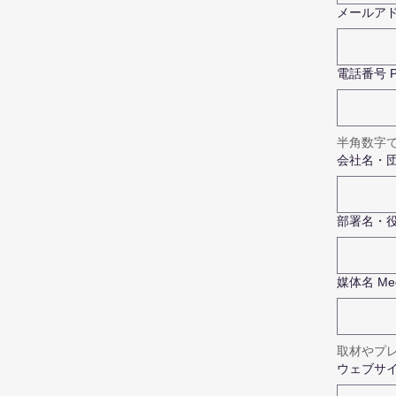
メールアドレ
電話番号 Ph
半角数字
会社名・団体名
部署名・役職名
媒体名 Med
取材やプ
ウェブサイ